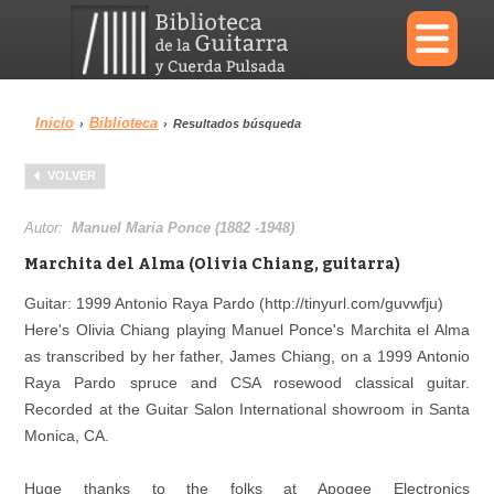
×
Inicio
Biblioteca
›
›
Resultados búsqueda
Menu
VOLVER
Biblioteca
Diccionario
Autor:
Manuel Maria Ponce (1882 -1948)
Marchita del Alma (Olivia Chiang, guitarra)
Guitar: 1999 Antonio Raya Pardo (http://tinyurl.com/guvwfju)
Here's Olivia Chiang playing Manuel Ponce's Marchita el Alma
Área personal
Reproductor
as transcribed by her father, James Chiang, on a 1999 Antonio
Raya Pardo spruce and CSA rosewood classical guitar.
Recorded at the Guitar Salon International showroom in Santa
Monica, CA.
Huge thanks to the folks at Apogee Electronics