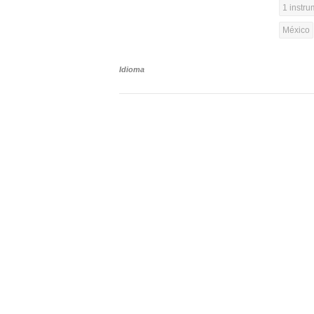
1 instr
México
Idioma