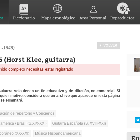
ca
Diccionario
Mapa cronológico
Área Personal
Reproductor
VOLVER
 -1948)
6 (Horst Klee, guitarra)
nido completo necesitas estar registrado
itarra solo tienen un fin educativo y de difusión, no comercial. Si
lquier motivo, considera que un archivo que aparece en esta página
se eliminará.
tación de repertorio y Conciertos
mérica / Brasil (S.XIX-XXI)
Guitarra Española (S. XVIII-XXI)
oráneo (XX-XXI)
Música Hispanoamericana
En