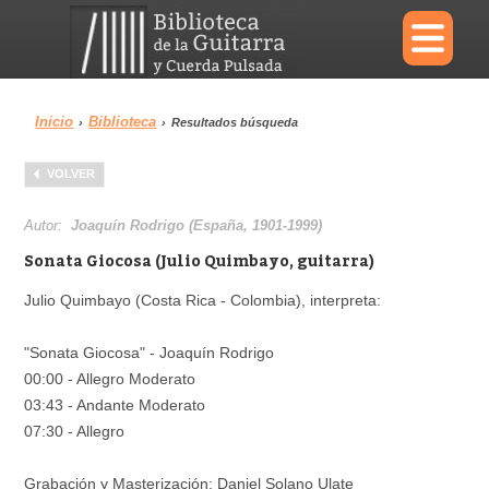
×
Inicio
Biblioteca
›
›
Resultados búsqueda
Menu
VOLVER
Biblioteca
Diccionario
Autor:
Joaquín Rodrigo (España, 1901-1999)
Sonata Giocosa (Julio Quimbayo, guitarra)
Julio Quimbayo (Costa Rica - Colombia), interpreta:
Área personal
Reproductor
"Sonata Giocosa" - Joaquín Rodrigo
00:00 - Allegro Moderato
03:43 - Andante Moderato
07:30 - Allegro
Grabación y Masterización: Daniel Solano Ulate