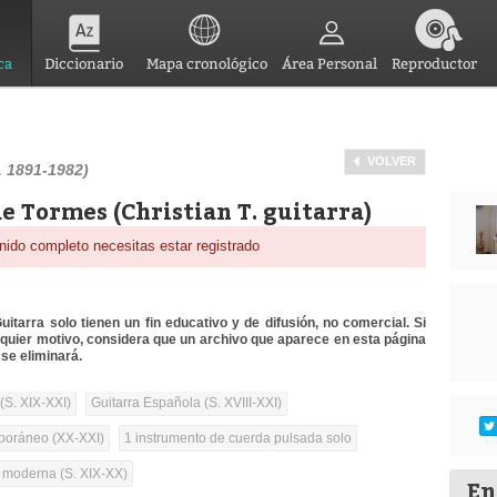
ca
Diccionario
Mapa cronológico
Área Personal
Reproductor
VOLVER
 1891-1982)
de Tormes (Christian T. guitarra)
nido completo necesitas estar registrado
itarra solo tienen un fin educativo y de difusión, no comercial. Si
lquier motivo, considera que un archivo que aparece en esta página
se eliminará.
(S. XIX-XXI)
Guitarra Española (S. XVIII-XXI)
oráneo (XX-XXI)
1 instrumento de cuerda pulsada solo
a moderna (S. XIX-XX)
En