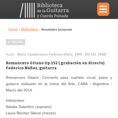
×
Inicio
Biblioteca
›
›
Resultados búsqueda
Menu
VOLVER
Biblioteca
Diccionario
Autor:
Mario Castelnuovo-Tedesco (Italia, 1895 - EE.UU. 1968)
Romancero Gitano Op.152 ( grabación en directo)
Federico Núñez, guitarra
Romancero Gitano. Concierto para cuarteto vocal, piano y
Área personal
Reproductor
guitarra realizado en la Usina del Arte, CABA - Argentina -
Marzo del 2014.
Intérpretes:
Natalia Salardino (soprano)
Laura Benítez Silenzi (mezzo)