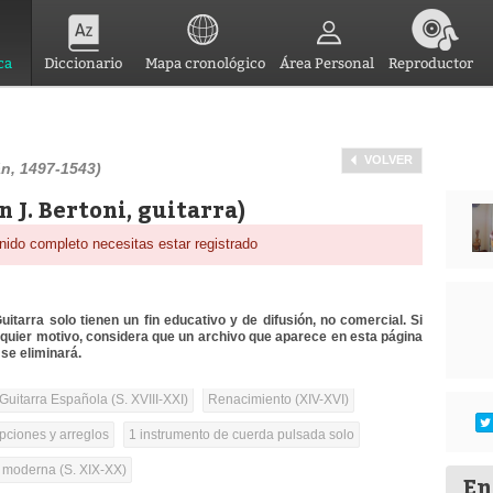
ca
Diccionario
Mapa cronológico
Área Personal
Reproductor
VOLVER
n, 1497-1543)
n J. Bertoni, guitarra)
nido completo necesitas estar registrado
itarra solo tienen un fin educativo y de difusión, no comercial. Si
lquier motivo, considera que un archivo que aparece en esta página
se eliminará.
Guitarra Española (S. XVIII-XXI)
Renacimiento (XIV-XVI)
pciones y arreglos
1 instrumento de cuerda pulsada solo
a moderna (S. XIX-XX)
En