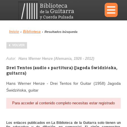
×
Inicio
Biblioteca
›
›
Resultados búsqueda
Menu
VOLVER
Biblioteca
Diccionario
Autor:
Hans Werner Henze (Alemania, 1926 - 2012)
Drei Tentos (audio + partitura) (Jagoda Świdzińska,
guitarra)
Hans Werner Henze - Drei Tentos for Guitar (1958) Jagoda
Área personal
Reproductor
Świdzińska, guitar
Para acceder al contenido completo necesitas estar registrado
Los enlaces publicados en La Biblioteca de la Guitarra solo tienen un
fin educativo y de difusión, no comercial. Si algún compositor,