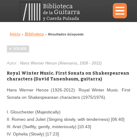
×
Inicio
Biblioteca
›
›
Resultados búsqueda
Menu
VOLVER
Biblioteca
Diccionario
Autor:
Hans Werner Henze (Alemania, 1926 - 2012)
Royal Winter Music. First Sonata on Shakespearean
characters (David Tanenbaum, guitarra)
Hans Werner Henze (1926-2012): Royal Winter Music. First
Área personal
Reproductor
Sonata on Shakespearean characters (1975/1976).
I. Glouchester (Majestically)
II. Romeo and Juliet (Singing slowly, with tenderness) [06:40]
III. Ariel (Swiftly, gently, misteriously) [10:43]
IV. Ophelia (Slowly) [17:23]