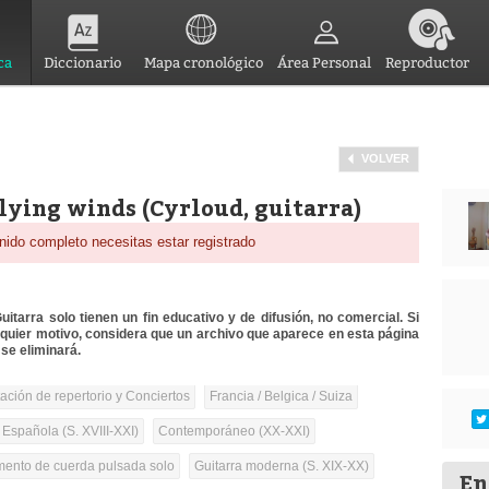
ca
Diccionario
Mapa cronológico
Área Personal
Reproductor
VOLVER
Flying winds (Cyrloud, guitarra)
nido completo necesitas estar registrado
itarra solo tienen un fin educativo y de difusión, no comercial. Si
lquier motivo, considera que un archivo que aparece en esta página
se eliminará.
tación de repertorio y Conciertos
Francia / Belgica / Suiza
 Española (S. XVIII-XXI)
Contemporáneo (XX-XXI)
umento de cuerda pulsada solo
Guitarra moderna (S. XIX-XX)
En