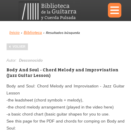
×
Inicio
Biblioteca
›
›
Resultados búsqueda
Menu
VOLVER
Biblioteca
Diccionario
Autor:
Desconocido
Body And Soul - Chord Melody and Improvisation
(Jazz Guitar Lesson)
Body and Soul: Chord Melody and Improvisation - Jazz Guitar
Área personal
Reproductor
Lesson
-the leadsheet (chord symbols + melody),
-the chord melody arrangement (played in the video here)
-a basic chord chart (basic guitar shapes for you to use.
See this page for the PDF and chords for comping on Body and
Soul: