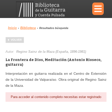
×
Inicio
Biblioteca
›
›
Resultados búsqueda
Menu
VOLVER
Biblioteca
Diccionario
Autor:
Regino Sainz de la Maza (España, 1896-1981)
La Frontera de Dios, Meditación (Antonio Rioseco,
guitarra)
Interpretación en guitarra realizada en el Centro de Extensión
Área personal
Reproductor
de la Universidad de Valparaíso. Obra original de Regino Sainz
de la Maza.
Para acceder al contenido completo necesitas estar registrado