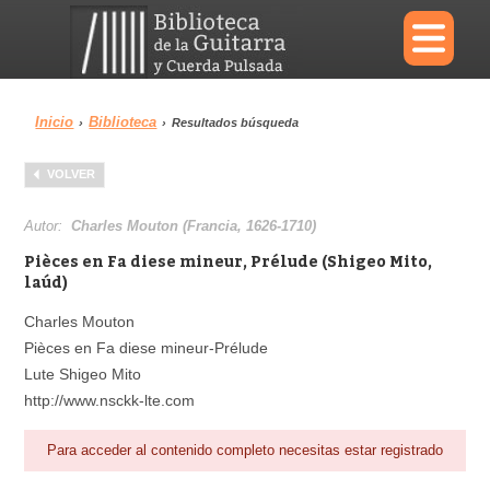
×
Inicio
Biblioteca
›
›
Resultados búsqueda
Menu
VOLVER
Biblioteca
Diccionario
Autor:
Charles Mouton (Francia, 1626-1710)
Pièces en Fa diese mineur, Prélude (Shigeo Mito,
laúd)
Charles Mouton
Área personal
Reproductor
Pièces en Fa diese mineur-Prélude
Lute Shigeo Mito
http://www.nsckk-lte.com
Para acceder al contenido completo necesitas estar registrado