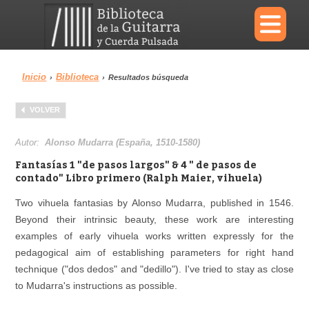
×
Inicio
Biblioteca
›
›
Resultados búsqueda
Menu
VOLVER
Biblioteca
Diccionario
Autor:
Alonso Mudarra (España, 1510-1580)
Fantasías 1 "de pasos largos" & 4 " de pasos de
contado" Libro primero (Ralph Maier, vihuela)
Two vihuela fantasias by Alonso Mudarra, published in 1546.
Área personal
Reproductor
Beyond their intrinsic beauty, these work are interesting
examples of early vihuela works written expressly for the
pedagogical aim of establishing parameters for right hand
technique ("dos dedos" and "dedillo"). I've tried to stay as close
to Mudarra's instructions as possible.