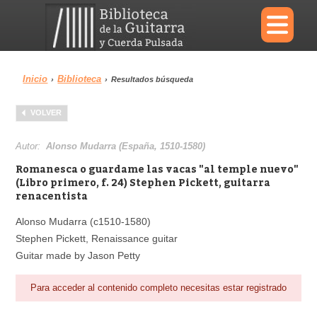
×
Inicio
Biblioteca
›
›
Resultados búsqueda
Menu
VOLVER
Biblioteca
Diccionario
Autor:
Alonso Mudarra (España, 1510-1580)
Romanesca o guardame las vacas "al temple nuevo"
(Libro primero, f. 24) Stephen Pickett, guitarra
renacentista
Área personal
Reproductor
Alonso Mudarra (c1510-1580)
Stephen Pickett, Renaissance guitar
Guitar made by Jason Petty
Para acceder al contenido completo necesitas estar registrado