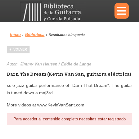
×
Inicio
Biblioteca
›
›
Resultados búsqueda
Menu
VOLVER
Biblioteca
Diccionario
Autor:
Jimmy Van Heusen / Eddie de Lange
Darn The Dream (Kevin Van San, guitarra eléctrica)
solo jazz guitar performance of "Darn That Dream". The guitar
is tuned down a maj3rd.
Área personal
Reproductor
More videos at www.KevinVanSant.com
Para acceder al contenido completo necesitas estar registrado