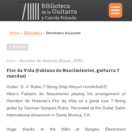
×
Inicio
Biblioteca
›
›
Resultados búsqueda
Menu
VOLVER
Biblioteca
Diccionario
Autor:
Hamilton de Holanda (Brasil, 1976-)
Flor da Vida (Fabiano do Nascimientos, guitarra 7
cuerdas)
Guitar: G. V. Rubio 7-String (http://tinyurl.com/lc4xdr2)
Área personal
Reproductor
Here's Fabiano do Nascimento playing his arrangement of
Hamilton de Holanda's Flor da Vida on a great new 7-String
guitar by German Vazquez Rubio. Recorded at the Guitar Salon
International showroom in Santa Monica, CA.
Huge thanks to the folks at Apogee Electronics