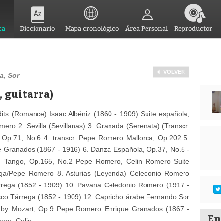
ca
Diccionario
Mapa cronológico
Área Personal
Reproductor
VOLVER
a, Sor
, guitarra)
dits (Romance) Isaac Albéniz (1860 - 1909) Suite española,
ero 2. Sevilla (Sevillanas) 3. Granada (Serenata) (Transcr.
 Op.71, No.6 4. transcr. Pepe Romero Mallorca, Op.202 5.
e Granados (1867 - 1916) 6. Danza Española, Op.37, No.5 -
7. Tango, Op.165, No.2 Pepe Romero, Celin Romero Suite
ega/Pepe Romero 8. Asturias (Leyenda) Celedonio Romero
rrega (1852 - 1909) 10. Pavana Celedonio Romero (1917 -
sco Tárrega (1852 - 1909) 12. Capricho árabe Fernando Sor
e by Mozart, Op.9 Pepe Romero Enrique Granados (1867 -
En
ro, Celin...