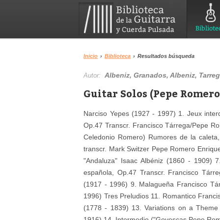
Bibliote
Inicio
›
Biblioteca
›
Resultados búsqueda
Albeniz, Granados, Albeniz, Tarreg
Autor:
Guitar Solos (Pepe Romero
Narciso Yepes (1927 - 1997) 1. Jeux inter
Op.47 Transcr. Francisco Tárrega/Pepe Rom
Celedonio Romero) Rumores de la caleta,
transcr. Mark Switzer Pepe Romero Enriqu
"Andaluza" Isaac Albéniz (1860 - 1909) 
española, Op.47 Transcr. Francisco Tárr
(1917 - 1996) 9. Malagueña Francisco Tá
1996) Tres Preludios 11. Romantico Franci
(1778 - 1839) 13. Variations on a Them
1916) 14. Intermedio ("Goyescas Pepe Rome