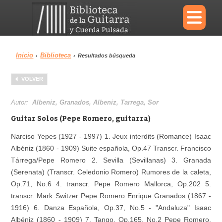
×
Inicio
Biblioteca
›
›
Resultados búsqueda
Menu
VOLVER
Biblioteca
Diccionario
Autor:
Albeniz, Granados, Albeniz, Tarrega, Sor
Guitar Solos (Pepe Romero, guitarra)
Narciso Yepes (1927 - 1997) 1. Jeux interdits (Romance) Isaac
Albéniz (1860 - 1909) Suite española, Op.47 Transcr. Francisco
Área personal
Reproductor
Tárrega/Pepe Romero 2. Sevilla (Sevillanas) 3. Granada
(Serenata) (Transcr. Celedonio Romero) Rumores de la caleta,
Op.71, No.6 4. transcr. Pepe Romero Mallorca, Op.202 5.
transcr. Mark Switzer Pepe Romero Enrique Granados (1867 -
1916) 6. Danza Española, Op.37, No.5 - "Andaluza" Isaac
Albéniz (1860 - 1909) 7. Tango, Op.165, No.2 Pepe Romero,