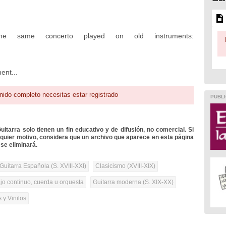
he same concerto played on old instruments:
ent...
nido completo necesitas estar registrado
PUBLI
itarra solo tienen un fin educativo y de difusión, no comercial. Si
lquier motivo, considera que un archivo que aparece en esta página
se eliminará.
Guitarra Española (S. XVIII-XXI)
Clasicismo (XVIII-XIX)
ajo continuo, cuerda u orquesta
Guitarra moderna (S. XIX-XX)
 y Vinilos