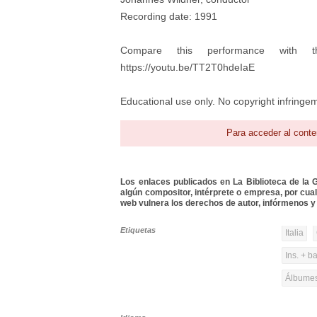
Recording date: 1991
Compare this performance with t
https://youtu.be/TT2T0hdeIaE
Educational use only. No copyright infringem
Para acceder al conte
Los enlaces publicados en La Biblioteca de la Gu
algún compositor, intérprete o empresa, por cua
web vulnera los derechos de autor, infórmenos y 
Etiquetas
Italia
Ins. + b
Álbumes