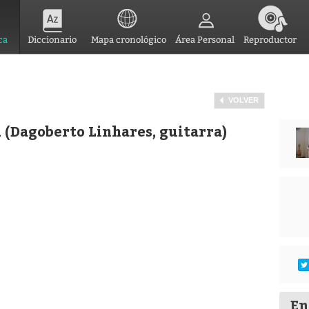
ca
Diccionario
Mapa cronológico
Área Personal
Reproductor
VOLVER
 (Dagoberto Linhares, guitarra)
En