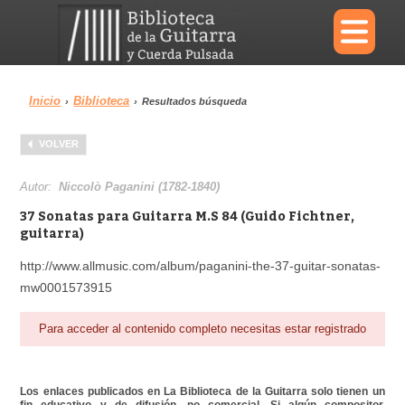
×
Inicio
Biblioteca
›
›
Resultados búsqueda
Menu
VOLVER
Biblioteca
Diccionario
Autor:
Niccolò Paganini (1782-1840)
37 Sonatas para Guitarra M.S 84 (Guido Fichtner,
guitarra)
http://www.allmusic.com/album/paganini-the-37-guitar-sonatas-
Área personal
Reproductor
mw0001573915
Para acceder al contenido completo necesitas estar registrado
Los enlaces publicados en La Biblioteca de la Guitarra solo tienen un
fin educativo y de difusión, no comercial. Si algún compositor,