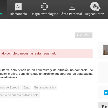
ca
Diccionario
Mapa cronológico
Área Personal
Reproductor
VOLVER
nido completo necesitas estar registrado
itarra solo tienen un fin educativo y de difusión, no comercial. Si
lquier motivo, considera que un archivo que aparece en esta página
se eliminará.
onas de Europa
Jazz
Guitarra Acústica
umento de cuerda pulsada solo
En