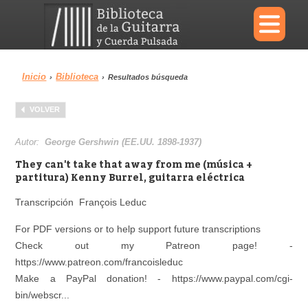
×
Inicio
Biblioteca
›
›
Resultados búsqueda
Menu
VOLVER
Biblioteca
Diccionario
Autor:
George Gershwin (EE.UU. 1898-1937)
They can't take that away from me (música +
partitura) Kenny Burrel, guitarra eléctrica
Transcripción François Leduc
Área personal
Reproductor
For PDF versions or to help support future transcriptions
Check out my Patreon page! -
https://www.patreon.com/francoisleduc
Make a PayPal donation! - https://www.paypal.com/cgi-
bin/webscr...