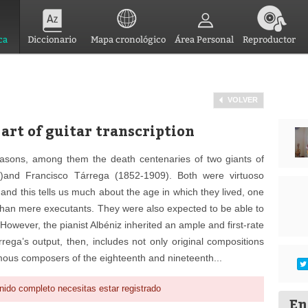
ca
Diccionario
Mapa cronológico
Área Personal
Reproductor
VOLVER
art of guitar transcription
sons, among them the death centenaries of two giants of
)and Francisco Tárrega (1852-1909). Both were virtuoso
nd this tells us much about the age in which they lived, one
than mere executants. They were also expected to be able to
owever, the pianist Albéniz inherited an ample and first-rate
rrega’s output, then, includes not only original compositions
amous composers of the eighteenth and nineteenth...
nido completo necesitas estar registrado
En