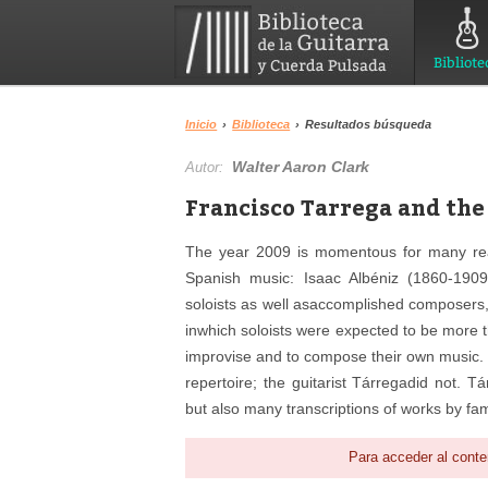
Bibliote
Inicio
›
Biblioteca
›
Resultados búsqueda
Walter Aaron Clark
Autor:
Francisco Tarrega and the 
The year 2009 is momentous for many rea
Spanish music: Isaac Albéniz (1860-1909
soloists as well asaccomplished composers,a
inwhich soloists were expected to be more 
improvise and to compose their own music. H
repertoire; the guitarist Tárregadid not. Tá
but also many transcriptions of works by f
Para acceder al conte