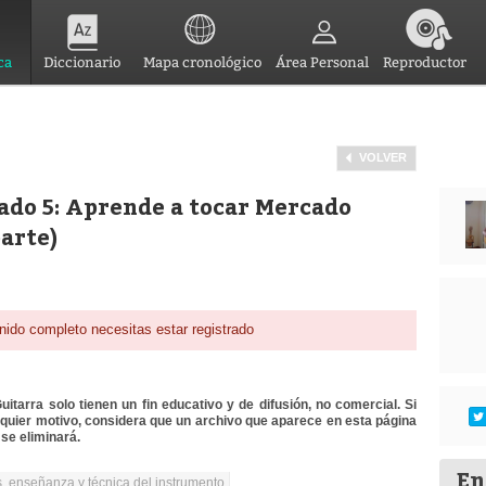
ca
Diccionario
Mapa cronológico
Área Personal
Reproductor
VOLVER
ado 5: Aprende a tocar Mercado
parte)
nido completo necesitas estar registrado
itarra solo tienen un fin educativo y de difusión, no comercial. Si
lquier motivo, considera que un archivo que aparece en esta página
se eliminará.
En
, enseñanza y técnica del instrumento