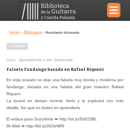
×
Inicio
Biblioteca
›
›
Resultados búsqueda
Menu
VOLVER
Biblioteca
Diccionario
Autor:
Aprendiendo a Ser Guitarrista
Falseta Fandango basada en Rafael Riqueni
En esta ocasión os dejo una falseta muy bonita y moderna por
fandango, basada en una falseta del gran maestro Rafael
Área personal
Reproductor
Riqueni.
La tocaré en tiempo normal, lento y la explicaré con más
detalle. Así que no dudes en aprenderla.
El enlace para Suscribirte ➥ http://bit.ly/2b5CDBL
Mi Web ➥ http://bit.ly/2bOeWRf