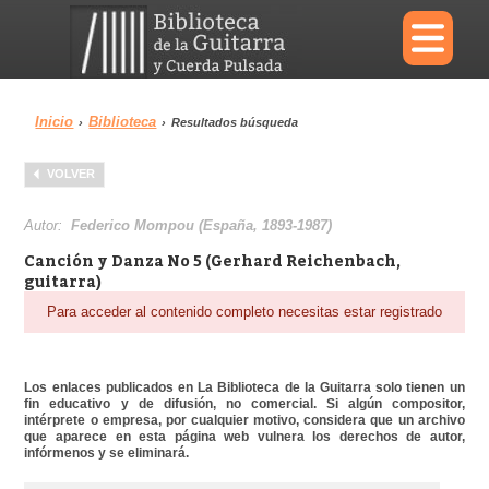
×
Inicio
Biblioteca
›
›
Resultados búsqueda
Menu
VOLVER
Biblioteca
Diccionario
Autor:
Federico Mompou (España, 1893-1987)
Canción y Danza No 5 (Gerhard Reichenbach,
guitarra)
Para acceder al contenido completo necesitas estar registrado
Área personal
Reproductor
Los enlaces publicados en La Biblioteca de la Guitarra solo tienen un
fin educativo y de difusión, no comercial. Si algún compositor,
intérprete o empresa, por cualquier motivo, considera que un archivo
que aparece en esta página web vulnera los derechos de autor,
infórmenos y se eliminará.