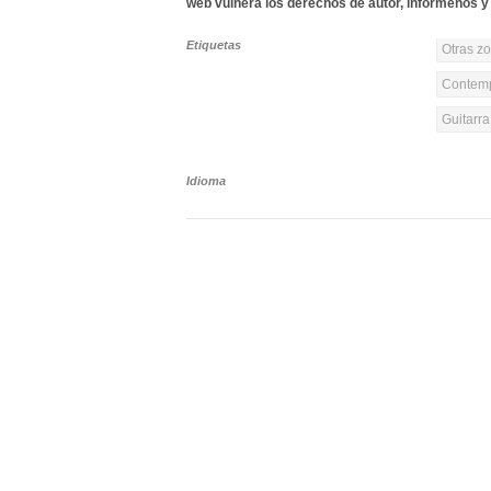
web vulnera los derechos de autor, infórmenos y 
Etiquetas
Otras z
Contemp
Guitarr
Idioma