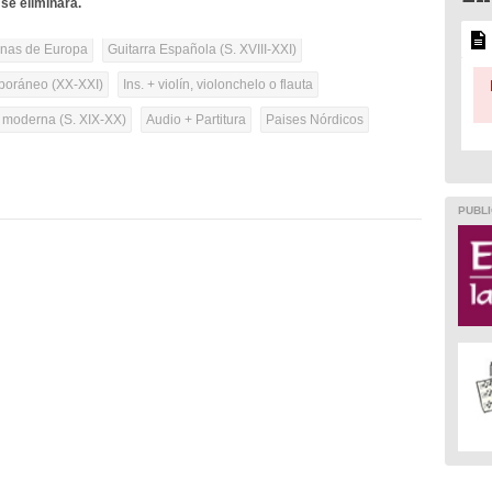
se eliminará.
onas de Europa
Guitarra Española (S. XVIII-XXI)
oráneo (XX-XXI)
Ins. + violín, violonchelo o flauta
a moderna (S. XIX-XX)
Audio + Partitura
Paises Nórdicos
PUBLI