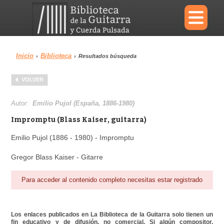
×
Inicio
Biblioteca
›
›
Resultados búsqueda
Menu
VOLVER
Biblioteca
Diccionario
Autor:
Emilio Pujol (España, 1886-1980)
Impromptu (Blass Kaiser, guitarra)
Emilio Pujol (1886 - 1980) - Impromptu
Área personal
Reproductor
Gregor Blass Kaiser - Gitarre
Para acceder al contenido completo necesitas estar registrado
Los enlaces publicados en La Biblioteca de la Guitarra solo tienen un
fin educativo y de difusión, no comercial. Si algún compositor,