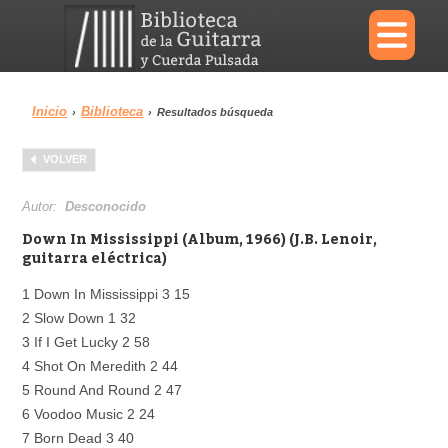
×
Inicio
Biblioteca
›
›
Resultados búsqueda
Menu
VOLVER
Biblioteca
Diccionario
Autor:
Desconocido
Down In Mississippi (Album, 1966) (J.B. Lenoir,
guitarra eléctrica)
1 Down In Mississippi 3 15
Área personal
Reproductor
2 Slow Down 1 32
3 If I Get Lucky 2 58
4 Shot On Meredith 2 44
5 Round And Round 2 47
6 Voodoo Music 2 24
7 Born Dead 3 40