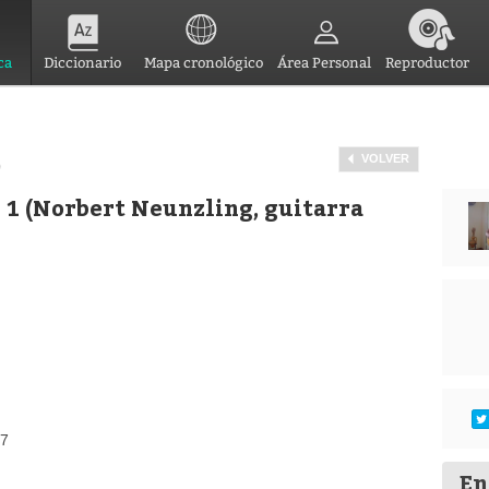
ca
Diccionario
Mapa cronológico
Área Personal
Reproductor
VOLVER
)
 1 (Norbert Neunzling, guitarra
27
En