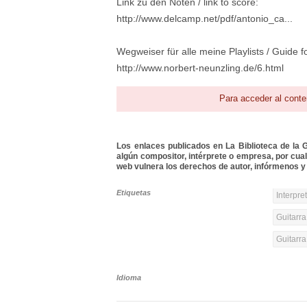
Link zu den Noten / link to score:
http://www.delcamp.net/pdf/antonio_ca...
Wegweiser für alle meine Playlists / Guide for
http://www.norbert-neunzling.de/6.html
Para acceder al conte
Los enlaces publicados en La Biblioteca de la Gu
algún compositor, intérprete o empresa, por cua
web vulnera los derechos de autor, infórmenos y 
Etiquetas
Interpre
Guitarra
Guitarr
Idioma