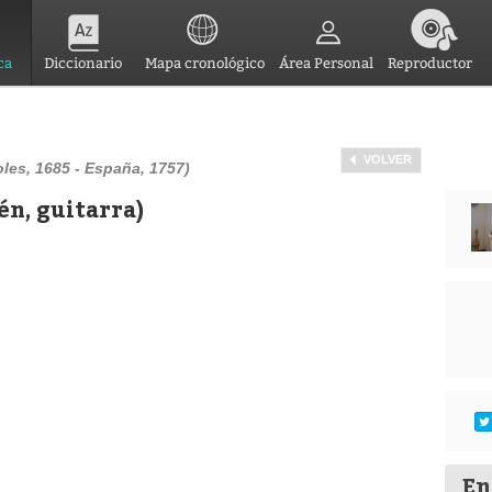
ca
Diccionario
Mapa cronológico
Área Personal
Reproductor
VOLVER
les, 1685 - España, 1757)
én, guitarra)
En