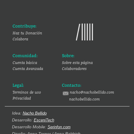
Contribuye:
Haz tu Donación
Colabora
Comunidad:
Sobre:
Cuenta básica
Sobre esta página
Cuenta Avanzada
Colaboradores
Legal:
Contacto:
Terminos de uso
nacho@nachobellido.com
Privacidad
nachobellido.com
Idea:
Nacho Bellido
Desarrollo:
EsceniTech
Desarrollo Mobile:
Serinfon.com
Diseño: Anna Torner / Anna Baldrich