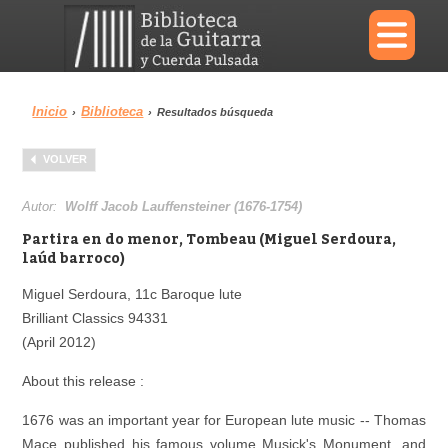
×
Inicio
Biblioteca
›
›
Resultados búsqueda
Menu
VOLVER
Biblioteca
Diccionario
Autor:
Wolff Jacob Lauffensteiner (1676-1754)
Partira en do menor, Tombeau (Miguel Serdoura,
laúd barroco)
Miguel Serdoura, 11c Baroque lute
Área personal
Reproductor
Brilliant Classics 94331
(April 2012)
About this release :
1676 was an important year for European lute music -- Thomas
Mace published his famous volume Musick's Monument, and