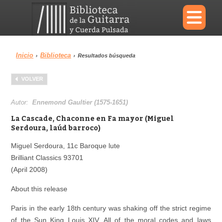
×
Inicio
Biblioteca
›
›
Resultados búsqueda
Menu
VOLVER
Biblioteca
Diccionario
Autor:
Ennemond Gaultier (1575-1651)
La Cascade, Chaconne en Fa mayor (Miguel
Serdoura, laúd barroco)
Miguel Serdoura, 11c Baroque lute
Área personal
Reproductor
Brilliant Classics 93701
(April 2008)
About this release
Paris in the early 18th century was shaking off the strict regime
of the Sun King Louis XIV. All of the moral codes and laws