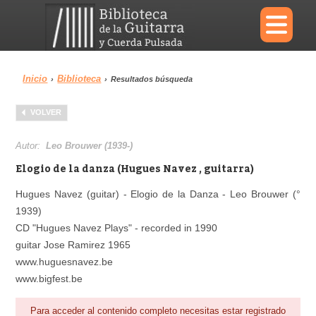
×
Inicio
Biblioteca
›
›
Resultados búsqueda
Menu
VOLVER
Biblioteca
Diccionario
Autor:
Leo Brouwer (1939-)
Elogio de la danza (Hugues Navez , guitarra)
Hugues Navez (guitar) - Elogio de la Danza - Leo Brouwer (°
1939)
Área personal
Reproductor
CD "Hugues Navez Plays" - recorded in 1990
guitar Jose Ramirez 1965
www.huguesnavez.be
www.bigfest.be
Para acceder al contenido completo necesitas estar registrado