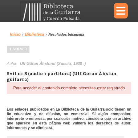
×
Inicio
Biblioteca
›
›
Resultados búsqueda
Menu
VOLVER
Biblioteca
Diccionario
Autor:
Ulf Göran Åhslund (Suecia, 1938 -)
Svit nr.3 (audio + partitura) (Ulf Göran Åhslun,
guitarra)
Para acceder al contenido completo necesitas estar registrado
Área personal
Reproductor
Los enlaces publicados en La Biblioteca de la Guitarra solo tienen un
fin educativo y de difusión, no comercial. Si algún compositor,
intérprete o empresa, por cualquier motivo, considera que un archivo
que aparece en esta página web vulnera los derechos de autor,
infórmenos y se eliminará.