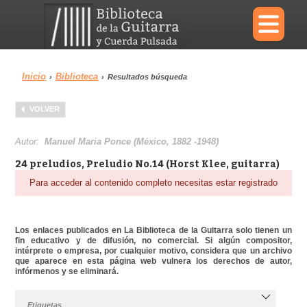
×
Inicio
Biblioteca
›
›
Resultados búsqueda
Menu
VOLVER
Biblioteca
Diccionario
Autor:
Manuel Maria Ponce (México, 1882 -1948)
24 preludios, Preludio No.14 (Horst Klee, guitarra)
Para acceder al contenido completo necesitas estar registrado
Área personal
Reproductor
Los enlaces publicados en La Biblioteca de la Guitarra solo tienen un
fin educativo y de difusión, no comercial. Si algún compositor,
intérprete o empresa, por cualquier motivo, considera que un archivo
que aparece en esta página web vulnera los derechos de autor,
infórmenos y se eliminará.
Etiquetas