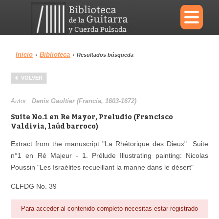
×
Inicio
Biblioteca
›
›
Resultados búsqueda
Menu
VOLVER
Biblioteca
Diccionario
Autor:
Denis Gaultier (Francia, 1603-1672)
Suite No.1 en Re Mayor, Preludio (Francisco
Valdivia, laúd barroco)
Extract from the manuscript "La Rhétorique des Dieux" Suite
Área personal
Reproductor
n°1 en Ré Majeur - 1. Prélude Illustrating painting: Nicolas
Poussin "Les Israélites recueillant la manne dans le désert"
CLFDG No. 39
Para acceder al contenido completo necesitas estar registrado