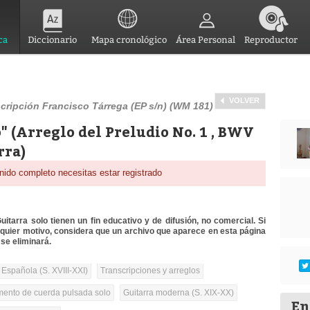
ca
Diccionario
Mapa cronológico
Área Personal
Reproductor
VOLVER
cripción Francisco Tárrega (EP s/n) (WM 181)
o" (Arreglo del Preludio No. 1 , BWV
rra)
nido completo necesitas estar registrado
itarra solo tienen un fin educativo y de difusión, no comercial. Si
lquier motivo, considera que un archivo que aparece en esta página
se eliminará.
 Española (S. XVIII-XXI)
Transcripciones y arreglos
umento de cuerda pulsada solo
Guitarra moderna (S. XIX-XX)
En