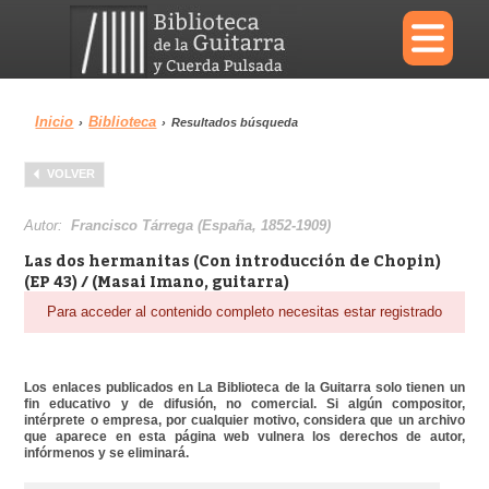
×
Inicio
Biblioteca
›
›
Resultados búsqueda
Menu
VOLVER
Biblioteca
Diccionario
Autor:
Francisco Tárrega (España, 1852-1909)
Las dos hermanitas (Con introducción de Chopin)
(EP 43) / (Masai Imano, guitarra)
Para acceder al contenido completo necesitas estar registrado
Área personal
Reproductor
Los enlaces publicados en La Biblioteca de la Guitarra solo tienen un
fin educativo y de difusión, no comercial. Si algún compositor,
intérprete o empresa, por cualquier motivo, considera que un archivo
que aparece en esta página web vulnera los derechos de autor,
infórmenos y se eliminará.