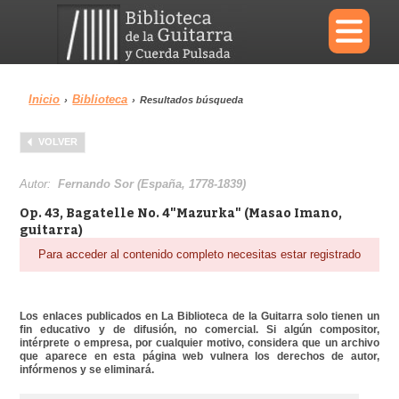
×
Inicio
Biblioteca
›
›
Resultados búsqueda
Menu
VOLVER
Biblioteca
Diccionario
Autor:
Fernando Sor (España, 1778-1839)
Op. 43, Bagatelle No. 4"Mazurka" (Masao Imano,
guitarra)
Para acceder al contenido completo necesitas estar registrado
Área personal
Reproductor
Los enlaces publicados en La Biblioteca de la Guitarra solo tienen un
fin educativo y de difusión, no comercial. Si algún compositor,
intérprete o empresa, por cualquier motivo, considera que un archivo
que aparece en esta página web vulnera los derechos de autor,
infórmenos y se eliminará.