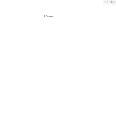
1 instr
Idioma