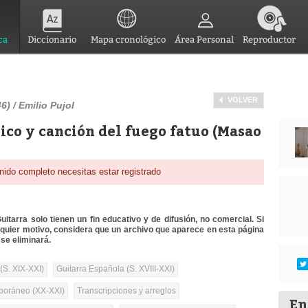
ca
Diccionario
Mapa cronológico
Área Personal
Reproductor
VOLVER
) / Emilio Pujol
ico y canción del fuego fatuo (Masao
nido completo necesitas estar registrado
itarra solo tienen un fin educativo y de difusión, no comercial. Si
lquier motivo, considera que un archivo que aparece en esta página
se eliminará.
(S. XIX-XXI)
Guitarra Española (S. XVIII-XXI)
oráneo (XX-XXI)
Transcripciones y arreglos
En