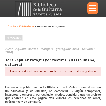
×
Inicio
Biblioteca
›
›
Resultados búsqueda
Menu
VOLVER
Biblioteca
Diccionario
Autor:
Agustín Barrios "Mangoré" (Paraguay, 1885 - Salvador,
1944)
Aire Popular Paraguayo "Caazapá" (Masao Imano,
guitarra)
Para acceder al contenido completo necesitas estar registrado
Área personal
Reproductor
Los enlaces publicados en La Biblioteca de la Guitarra solo tienen un
fin educativo y de difusión, no comercial. Si algún compositor,
intérprete o empresa, por cualquier motivo, considera que un archivo
que aparece en esta página web vulnera los derechos de autor,
infórmenos y se eliminará.