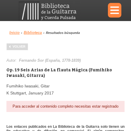
×
Inicio
Biblioteca
›
›
Resultados búsqueda
Menu
VOLVER
Biblioteca
Diccionario
Autor:
Fernando Sor (España, 1778-1839)
Op. 19 Seis Arias de La flauta Mágica (Fumihiko
Iwasaki, Gitarra)
Fumihiko Iwasaki, Gitar
Área personal
Reproductor
K Stuttgart, January 2017
Para acceder al contenido completo necesitas estar registrado
Los enlaces publicados en La Biblioteca de la Guitarra solo tienen un
fin educativo y de difusión, no comercial. Si algún compositor,