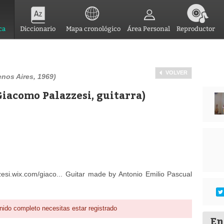
ca
Diccionario
Mapa cronológico
Área Personal
Reproductor
VOLVER
nos Aires, 1969)
Giacomo Palazzesi, guitarra)
esi.wix.com/giaco... Guitar made by Antonio Emilio Pascual
nido completo necesitas estar registrado
En