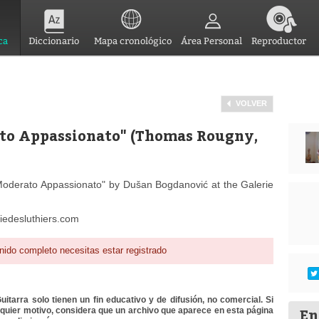
ca
Diccionario
Mapa cronológico
Área Personal
Reproductor
VOLVER
ato Appassionato" (Thomas Rougny,
oderato Appassionato" by Dušan Bogdanović at the Galerie
riedesluthiers.com
nido completo necesitas estar registrado
itarra solo tienen un fin educativo y de difusión, no comercial. Si
En
lquier motivo, considera que un archivo que aparece en esta página