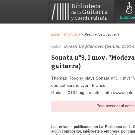
Bibliote
Inicio
›
Biblioteca
›
Resultados búsqueda
Dušan Bogdanović (Serbia, 1955-)
Autor:
Sonata n°3, I mov. "Moder
guitarra)
Thomas Rougny plays Sonata n°3, I mvt "M
des Luthiers in Lyon, France.
Guitar: 2016 Luigi Locatto - http://www.gale
Para acceder al conte
Los enlaces publicados en La Biblioteca de la Gu
algún compositor, intérprete o empresa, por cua