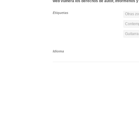
web vulnera los derechos de autor, infórmenos y 
Etiquetas
Otras z
Contemp
Guitarr
Idioma