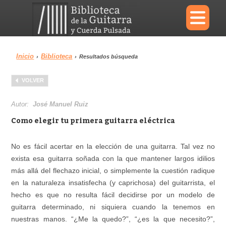
×
Inicio
Biblioteca
›
›
Resultados búsqueda
Menu
VOLVER
Biblioteca
Diccionario
Autor:
José Manuel Ruiz
Como elegir tu primera guitarra eléctrica
No es fácil acertar en la elección de una guitarra. Tal vez no
Área personal
Reproductor
exista esa guitarra soñada con la que mantener largos idilios
más allá del flechazo inicial, o simplemente la cuestión radique
en la naturaleza insatisfecha (y caprichosa) del guitarrista, el
hecho es que no resulta fácil decidirse por un modelo de
guitarra determinado, ni siquiera cuando la tenemos en
nuestras manos. “¿Me la quedo?”, “¿es la que necesito?”,