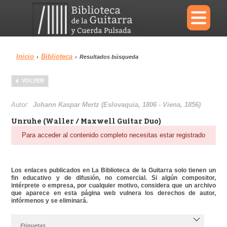
×
Inicio
Biblioteca
›
›
Resultados búsqueda
Menu
VOLVER
Biblioteca
Diccionario
Autor:
Johann Kaspar Mertz (Eslovaquia, 1806 - Viena, 1856)
Unruhe (Waller / Maxwell Guitar Duo)
Para acceder al contenido completo necesitas estar registrado
Área personal
Reproductor
Los enlaces publicados en La Biblioteca de la Guitarra solo tienen un
fin educativo y de difusión, no comercial. Si algún compositor,
intérprete o empresa, por cualquier motivo, considera que un archivo
que aparece en esta página web vulnera los derechos de autor,
infórmenos y se eliminará.
Etiquetas