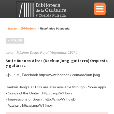
×
Inicio
Biblioteca
›
›
Resultados búsqueda
Menu
VOLVER
Biblioteca
Diccionario
Autor:
Máximo Diego Pujol (Argentina, 1957-)
Suite Buenos Aires (Daekun Jang, guitarra) Orquesta
y guitarra
페이스북, Facebook http://www.facebook.com/daekun.jang
Área personal
Reproductor
Daekun Jang's all CDs are also available through iPhone apps.
- Songs of the Guitar : http://j.mp/WTfowz
- Impressions of Spain : http://j.mp/WTfowD
- Azahar : http://j.mp/WTfmoy