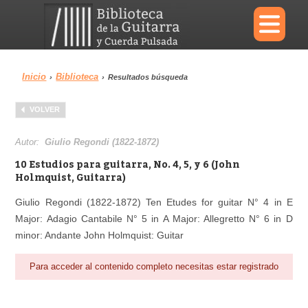
×
Inicio
Biblioteca
›
›
Resultados búsqueda
Menu
VOLVER
Biblioteca
Diccionario
Autor:
Giulio Regondi (1822-1872)
10 Estudios para guitarra, No. 4, 5, y 6 (John
Holmquist, Guitarra)
Giulio Regondi (1822-1872) Ten Etudes for guitar N° 4 in E
Área personal
Reproductor
Major: Adagio Cantabile N° 5 in A Major: Allegretto N° 6 in D
minor: Andante John Holmquist: Guitar
Para acceder al contenido completo necesitas estar registrado